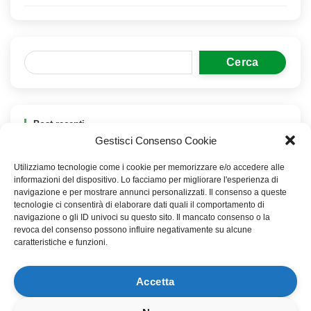
Cerca
Post recenti
Gestisci Consenso Cookie
Domande sull’Earthing
Utilizziamo tecnologie come i cookie per memorizzare e/o accedere alle
Earthing
informazioni del dispositivo. Lo facciamo per migliorare l'esperienza di
navigazione e per mostrare annunci personalizzati. Il consenso a queste
Come utilizzare il Biotensor con le piante
tecnologie ci consentirà di elaborare dati quali il comportamento di
navigazione o gli ID univoci su questo sito. Il mancato consenso o la
revoca del consenso possono influire negativamente su alcune
Webinar Live 27 Giugno 2024
caratteristiche e funzioni.
Poca acqua sulle piante in elettrocoltura
Accetta