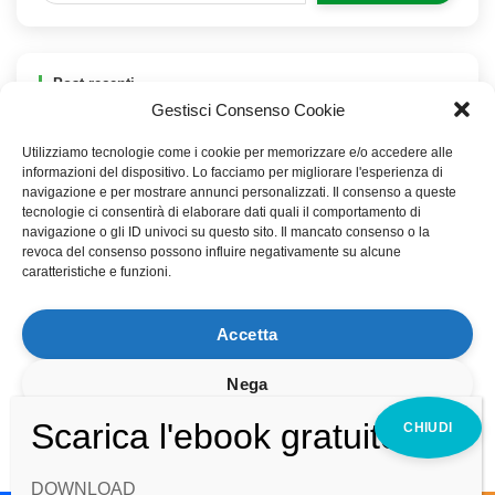
Post recenti
Gestisci Consenso Cookie
Domande sull’Earthing
Utilizziamo tecnologie come i cookie per memorizzare e/o accedere alle
Earthing
informazioni del dispositivo. Lo facciamo per migliorare l'esperienza di
navigazione e per mostrare annunci personalizzati. Il consenso a queste
Come utilizzare il Biotensor con le piante
tecnologie ci consentirà di elaborare dati quali il comportamento di
navigazione o gli ID univoci su questo sito. Il mancato consenso o la
revoca del consenso possono influire negativamente su alcune
Webinar Live 27 Giugno 2024
caratteristiche e funzioni.
Poca acqua sulle piante in elettrocoltura
Accetta
Nega
Visualizza le preferenze
Hai bisogno d'aiuto?
DOWNLOAD