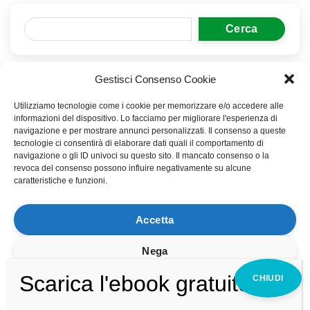
Cerca
Gestisci Consenso Cookie
Post recenti
Utilizziamo tecnologie come i cookie per memorizzare e/o accedere alle
Domande sull’Earthing
informazioni del dispositivo. Lo facciamo per migliorare l'esperienza di
navigazione e per mostrare annunci personalizzati. Il consenso a queste
Earthing
tecnologie ci consentirà di elaborare dati quali il comportamento di
navigazione o gli ID univoci su questo sito. Il mancato consenso o la
revoca del consenso possono influire negativamente su alcune
Come utilizzare il Biotensor con le piante
caratteristiche e funzioni.
Webinar Live 27 Giugno 2024
Accetta
Poca acqua sulle piante in elettrocoltura
Nega
Visualizza le preferenze