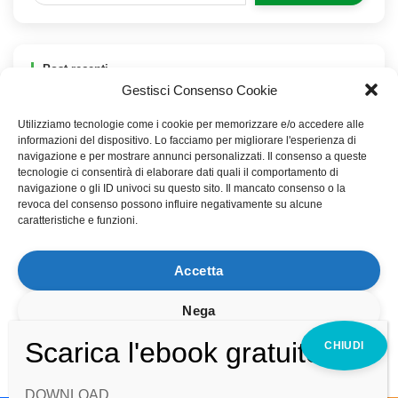
Post recenti
Gestisci Consenso Cookie
Domande sull’Earthing
Utilizziamo tecnologie come i cookie per memorizzare e/o accedere alle
Earthing
informazioni del dispositivo. Lo facciamo per migliorare l'esperienza di
navigazione e per mostrare annunci personalizzati. Il consenso a queste
Come utilizzare il Biotensor con le piante
tecnologie ci consentirà di elaborare dati quali il comportamento di
navigazione o gli ID univoci su questo sito. Il mancato consenso o la
Webinar Live 27 Giugno 2024
revoca del consenso possono influire negativamente su alcune
caratteristiche e funzioni.
Poca acqua sulle piante in elettrocoltura
Accetta
Nega
Visualizza le preferenze
DOWNLOAD