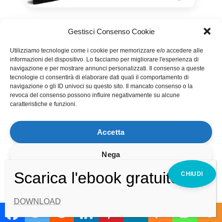
Gestisci Consenso Cookie
Prodotti
Utilizziamo tecnologie come i cookie per memorizzare e/o accedere alle
Il mio account
informazioni del dispositivo. Lo facciamo per migliorare l'esperienza di
navigazione e per mostrare annunci personalizzati. Il consenso a queste
Pagamento
tecnologie ci consentirà di elaborare dati quali il comportamento di
navigazione o gli ID univoci su questo sito. Il mancato consenso o la
Carrello
revoca del consenso possono influire negativamente su alcune
caratteristiche e funzioni.
Condizioni di vendita
Spedizioni
Accetta
Diritto di recesso
Nega
Visualizza le preferenze
Contatti
DOWNLOAD
Telefono
Cookie Policy
Privacy Policy
3357582104
Translate »